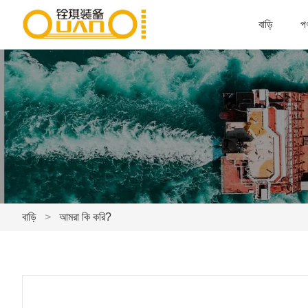
বাড়ি
পণ
বাড়ি
>
আমরা কি করি?