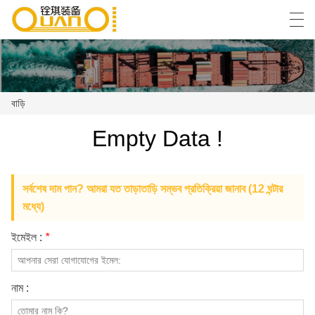
العربية
বাংলা ভাষার
English
Español
বাড়ি
Empty Data !
বাড়ি
পণ্য
সর্বশেষ দাম পান? আমরা যত তাড়াতাড়ি সম্ভব প্রতিক্রিয়া জানাব (12 ঘন্টার
খবর
মধ্যে)
কেস
ইমেইল :
*
কারখানা প্রদর্শন
নাম :
আমাদের সাথে যোগাযোগ করুন