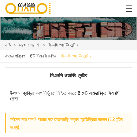
العربية
বাংলা ভাষার
English
Español
বাড়ি
>
কারখানা প্রদর্শন
>
সিএনসি ওয়ার্কিং সেন্টার
কাজের পরিবেশ
8টি সিএনসি মেশিন
সিএনসি ওয়ার্কিং সেন্টার
বাড়ি
পণ্য
সিএনসি ওয়ার্কিং সেন্টার
খবর
উপাদান প্রক্রিয়াকরণ নির্ভুলতা নিশ্চিত করতে 6 সেট আমদানিকৃত সিএনসি
কেন্দ্র
কেস
কারখানা প্রদর্শন
সর্বশেষ দাম পান? আমরা যত তাড়াতাড়ি সম্ভব প্রতিক্রিয়া জানাব (12 ঘন্টার
মধ্যে)
আমাদের সাথে যোগাযোগ করুন