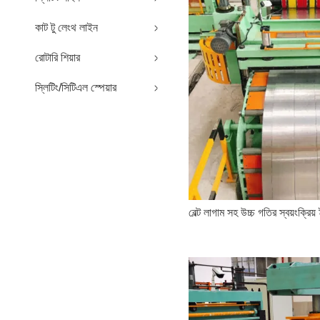
কাট টু লেংথ লাইন
রোটারি শিয়ার
স্লিটিং/সিটিএল স্পেয়ার
বেল্ট লাগাম সহ উচ্চ গতির স্বয়ংক্রিয