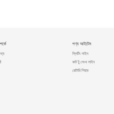
র্কে
পণ্য আইটেম
তথ্য
স্লিটিং লাইন
ী
কাট টু লেংথ লাইন
রোটারি শিয়ার