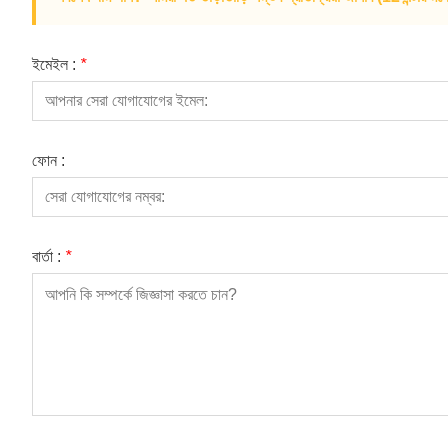
ইমেইল :
*
ফোন :
বার্তা :
*