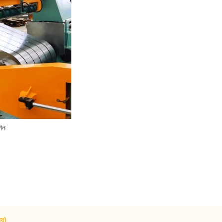
শিন
যে)