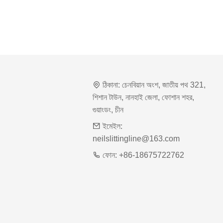
ঠিকানা:
চেনবিয়ান অংশ, জাতীয় পথ 321,
শিশান টাউন, নানহাই জেলা, ফোশান শহর,
গুয়াংডং, চীন
ইমেইল:
neilslittingline@163.com
ফোন:
+86-18675722762