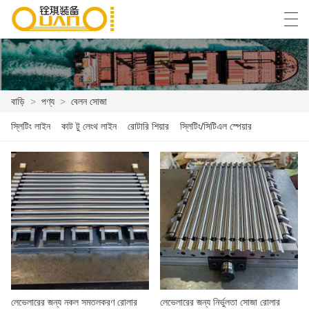
العربية
বাংলা ভাষার
English
Español
বাড়ি
>
পণ্য
>
বেলন সোজা
স্লিটিং লাইন
কাট টু লেংথ লাইন
রোটারি শিয়ার
স্লিটিং/সিটিএল স্পেয়ার
বাড়ি
পণ্য
খবর
কেস
কারখানা প্রদর্শন
আমাদের সাথে যোগাযোগ করুন
লেভেলারের জন্য নকল সমতলকরণ রোলার
লেভেলারের জন্য নির্ভুলতা সোজা রোলার