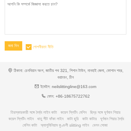
জমা দিন
গোপনীয়তা নীতি
ঠিকানা:
চেনবিয়ান অংশ, জাতীয় পথ 321, শিশান টাউন, নানহাই জেলা, ফোশান শহর,
গুয়াংডং, চীন
ইমেইল:
neilslittingline@163.com
ফোন:
+86-18675722762
তিরস্কারকারী সঙ্গে দৈর্ঘ্য লাইন কাটা
কয়েল স্লিটিং মেশিন
ছিদ্র সঙ্গে ঘূর্ণমান শিয়ার
কয়েল স্লিটিং লাইন
ধাতু শীট ফাঁকা লাইন
কাটা ছুরি
কাটা কাটার
ঘূর্ণমান শিয়ার দৈর্ঘ্য
মেশিন কাটা
অ্যালুমিনিয়াম কুণ্ডলী slitting লাইন
বেলন সোজা