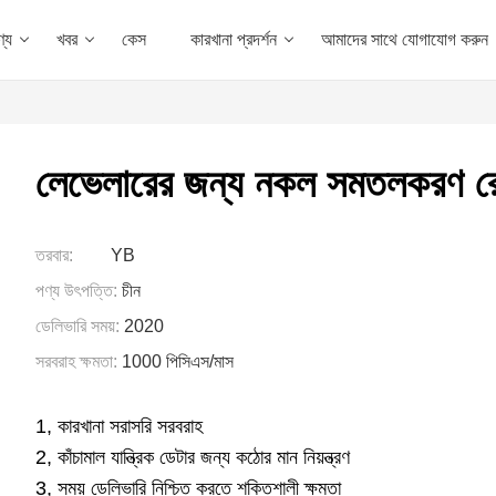
্য
খবর
কেস
কারখানা প্রদর্শন
আমাদের সাথে যোগাযোগ করুন
লেভেলারের জন্য নকল সমতলকরণ র
তরবার:
YB
পণ্য উৎপত্তি:
চীন
ডেলিভারি সময়:
2020
সরবরাহ ক্ষমতা:
1000 পিসিএস/মাস
1, কারখানা সরাসরি সরবরাহ
2, কাঁচামাল যান্ত্রিক ডেটার জন্য কঠোর মান নিয়ন্ত্রণ
3, সময় ডেলিভারি নিশ্চিত করতে শক্তিশালী ক্ষমতা