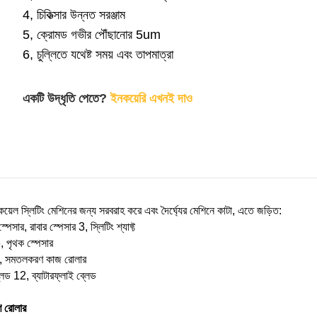
4, চিকিত্সার উন্নত সরঞ্জাম
5, ক্রোমড গভীর পৌঁছানোর 5um
6, চুল্লিতে যথেষ্ট সময় এবং তাপমাত্রা
একটি উদ্ধৃতি পেতে?
ইনকয়েরি এখনই দাও
কয়েল স্লিটিং মেশিনের জন্য সরবরাহ করে এবং দৈর্ঘ্যের মেশিনে কাটা, এতে জড়িত:
পেসার, রাবার স্পেসার 3, স্লিটিং শ্যাফ্ট
, পৃথক স্পেসার
9, সমতলকরণ কাজ রোলার
লেড 12, ব্যাটারফ্লাই ব্লেড
 রোলার