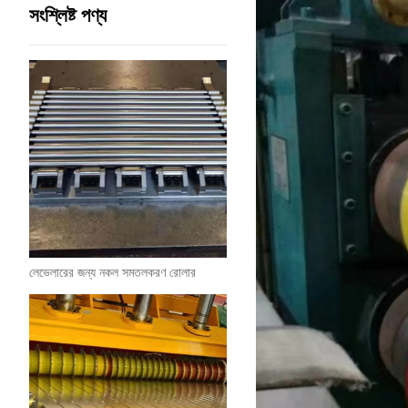
সংশ্লিষ্ট পণ্য
লেভেলারের জন্য নকল সমতলকরণ রোলার