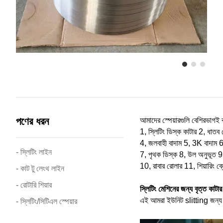
পণের ধরন
আমাদের স্পেয়ারগুলি বেশিরভাগই 
1, স্লিটিং ডিস্ক কাটার 2, ধাতব স্
4, জলবাহী বাদাম 5, 3K বাদাম 6
- স্লিটিং লাইন
7, পৃথক ডিস্ক 8, উল অনুভূত 
10, রাবার রোলার 11, শিয়ারিং ব্
- কাট টু লেংথ লাইন
- রোটারি শিয়ার
স্লিটিং মেশিনের জন্য বৃত্ত কাটার
এই আমরা ইউনিট slitting জন্য উচ্
- স্লিটিং/সিটিএল স্পেয়ার