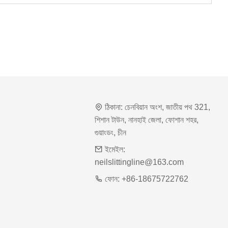
ঠিকানা:
চেনবিয়ান অংশ, জাতীয় পথ 321,
শিশান টাউন, নানহাই জেলা, ফোশান শহর,
গুয়াংডং, চীন
ইমেইল:
neilslittingline@163.com
ফোন:
+86-18675722762