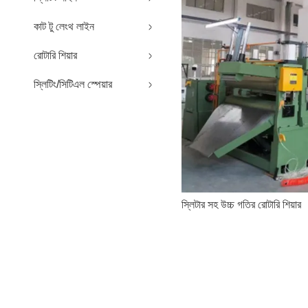
কাট টু লেংথ লাইন
রোটারি শিয়ার
স্লিটিং/সিটিএল স্পেয়ার
স্লিটার সহ উচ্চ গতির রোটারি শিয়ার