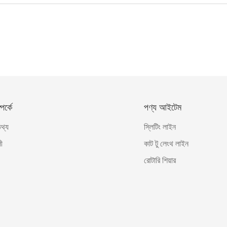
র্কে
পণ্য আইটেম
তথ্য
স্লিটিং লাইন
ী
কাট টু লেংথ লাইন
রোটারি শিয়ার