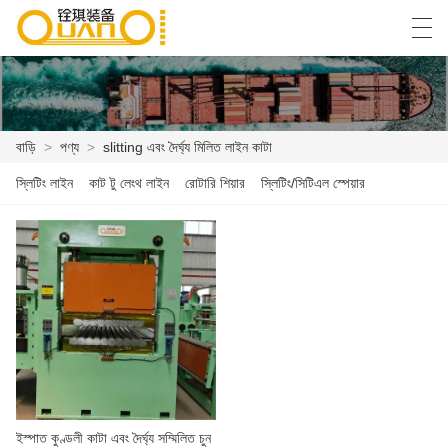
العربية
বাংলা ভাষার
English
Español
বাড়ি
>
পণ্য
>
slitting এবং দৈর্ঘ্য মিলিত লাইন কাটা
স্লিটিং লাইন
কাট টু লেংথ লাইন
রোটারি শিয়ার
স্লিটিং/সিটিএল স্পেয়ার
বাড়ি
পণ্য
খবর
কেস
কারখানা প্রদর্শন
আমাদের সাথে যোগাযোগ করুন
ইস্পাত কুণ্ডলী কাটা এবং দৈর্ঘ্য সম্মিলিত চুন