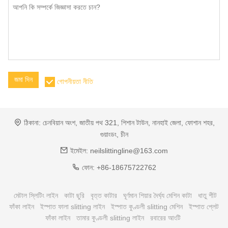
জমা দিন
গোপনীয়তা নীতি
ঠিকানা:
চেনবিয়ান অংশ, জাতীয় পথ 321, শিশান টাউন, নানহাই জেলা, ফোশান শহর,
গুয়াংডং, চীন
ইমেইল:
neilslittingline@163.com
ফোন:
+86-18675722762
মেটাল স্লিটিং লাইন
কাটা ছুরি
বৃত্ত কাটার
ঘূর্ণমান শিয়ার দৈর্ঘ্য মেশিন কাটা
ধাতু শীট
ফাঁকা লাইন
ইস্পাত ফালা slitting লাইন
ইস্পাত কুণ্ডলী slitting মেশিন
ইস্পাত প্লেট
ফাঁকা লাইন
তামার কুণ্ডলী slitting লাইন
রবারের আংটি