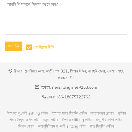
জমা দিন
গোপনীয়তা নীতি
ঠিকানা:
চেনবিয়ান অংশ, জাতীয় পথ 321, শিশান টাউন, নানহাই জেলা, ফোশান শহর,
গুয়াংডং, চীন
ইমেইল:
neilslittingline@163.com
ফোন:
+86-18675722762
ইস্পাত কুণ্ডলী slitting লাইন
ইস্পাত ফালা স্লিটিং মেশিন
সমতলকরণ রোলার
ঘূর্ণমান
শিয়ার দৈর্ঘ্য মেশিন কাটা
বৃত্ত কাটার
ইস্পাত slitting লাইন
ধাতু শীট ফাঁকা লাইন
ডিস্ক ব্লেড
অ্যালুমিনিয়াম কুণ্ডলী slitting লাইন
ধাতু স্লিটিং মেশিন