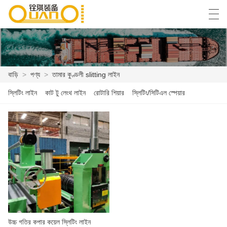
العربية
বাংলা ভাষার
English
Español
বাড়ি
>
পণ্য
>
তামার কুণ্ডলী slitting লাইন
স্লিটিং লাইন
কাট টু লেংথ লাইন
রোটারি শিয়ার
স্লিটিং/সিটিএল স্পেয়ার
বাড়ি
পণ্য
খবর
কেস
কারখানা প্রদর্শন
আমাদের সাথে যোগাযোগ করুন
উচ্চ গতির কপার কয়েল স্লিটিং লাইন