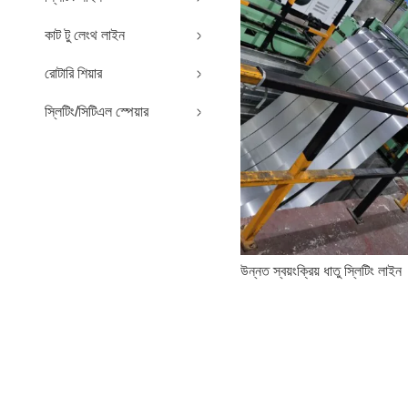
কাট টু লেংথ লাইন
রোটারি শিয়ার
স্লিটিং/সিটিএল স্পেয়ার
উন্নত স্বয়ংক্রিয় ধাতু স্লিটিং লাইন