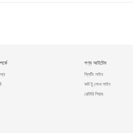
র্কে
পণ্য আইটেম
তথ্য
স্লিটিং লাইন
ী
কাট টু লেংথ লাইন
রোটারি শিয়ার