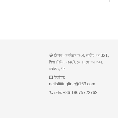
ঠিকানা:
চেনবিয়ান অংশ, জাতীয় পথ 321,
শিশান টাউন, নানহাই জেলা, ফোশান শহর,
গুয়াংডং, চীন
ইমেইল:
neilslittingline@163.com
ফোন:
+86-18675722762