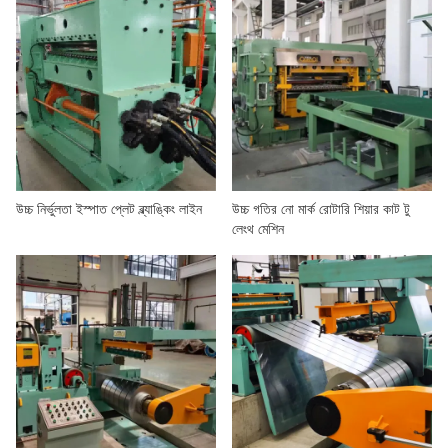
উচ্চ নির্ভুলতা ইস্পাত প্লেট ব্ল্যাঙ্কিং লাইন
উচ্চ গতির নো মার্ক রোটারি শিয়ার কাট টু
লেংথ মেশিন