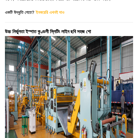
একটি উদ্ধৃতি পেতে?
ইনকয়েরি এখনই দাও
উচ্চ নির্ভুলতা ইস্পাত কুণ্ডলী স্লিটিং লাইন ছবি সহজ শো