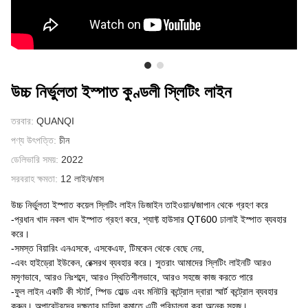
আমাদের সম্পর্কে
উচ্চ নির্ভুলতা ইস্পাত কুণ্ডলী স্লিটিং লাইন
তরবার:
QUANQI
পণ্য উৎপত্তি:
চীন
ডেলিভারি সময়:
2022
সরবরাহ ক্ষমতা:
12 লাইন/মাস
উচ্চ নির্ভুলতা ইস্পাত কয়েল স্লিটিং লাইন ডিজাইন তাইওয়ান/জাপান থেকে গ্রহণ করে
-প্রধান খাদ নকল খাদ ইস্পাত গ্রহণ করে, শ্যাফ্ট হাউসার QT600 ঢালাই ইস্পাত ব্যবহার
করে।
-সমস্ত বিয়ারিং এনএসকে, এসকেএফ, টিমকেন থেকে বেছে নেয়,
-এবং হাইড্রো ইউকেন, রেক্সরথ ব্যবহার করে। সুতরাং আমাদের স্লিটিং লাইনটি আরও
মসৃণভাবে, আরও নিঃশব্দে, আরও স্থিতিশীলভাবে, আরও সহজে কাজ করতে পারে
-ফুল লাইন একটি কী স্টার্ট, স্পিড হোল্ড এবং মনিটরি কন্ট্রোল দ্বারা স্মার্ট কন্ট্রোল ব্যবহার
করুন। অপারেটরদের দক্ষতার চাহিদা কমাতে এটি পরিচালনা করা অনেক সহজ।