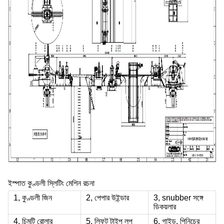
ইস্পাত কুণ্ডলী স্লিটিং মেশিন রচনা
1, কুণ্ডলী জিন
2, পেপার উইন্ডার
3, snubber সঙ্গে
ডিকয়লার
4, চিমটি রোলার
5, লিফট টাইপ লুপ
6, গাইড, পিনিচের