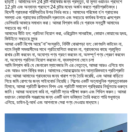
ছাড়াই। আমাদের দল 24 ঘন্টা পরিষেবার জন্য প্রস্তুত, যা মূলত গুয়াংডং প্রদেশে
12 ঘন্টা এবং অন্যান্য প্রদেশে 24 ঘন্টার মধ্যে অর্জন করতে প্রতিশ্রুতিবদ্ধ।
বিদেশী গ্রাহকরা পরিস্থিতির উপর নির্ভর করে। আমাদের পরিষেবা হ'ল গ্রাহকের
সমস্যা এবং গ্রাহকের চাহিদাগুলি দ্রুততম এবং সবচেয়ে কার্যকর উপায়ে এক্সপ্রেস
ডেলিভারি আকারে সমাধান করা। আমরা বিশ্বাস করি যে গ্রাহক সন্তুষ্টি আমাদের
সবচেয়ে বড় গর্ব।
আমাদের নীতি হল: প্রতিভা নিয়োগ করা, ওরিয়েন্টাল সানরাইজ, কোয়ান কোয়ানের হৃদয়,
কিউইতে সবচেয়ে সুন্দর
আমরা একটি বিশেষ আছে"না"সংস্কৃতি, নির্দিষ্ট বোঝাপড়া হল: কোণগুলি কাটবেন না,
দামে নিকৃষ্ট সমবয়সীদের সাথে প্রতিযোগিতা করবেন না, গ্রাহকদের কাছে প্রযুক্তি
রাখার চেষ্টা করবেন না, অযোগ্য পণ্য গ্রহণ করবেন না, অসম্পূর্ণ পণ্য প্রেরণ করবেন
না, অযোগ্য প্রতিভা নিয়োগ করবেন না, ব্যবস্থাপনা মেনে চলা
আমি বিশ্বাস করি যে জেনারেল ম্যানেজার লি এর নেতৃত্বে, আমরা আরও এগিয়ে যাব
এবং আরও ভাল বিক্রি করব। আমাদের শেয়ারহোল্ডার দল আন্তরিকভাবে প্রতিশ্রুতি
দেয়: আমরা আমাদের গ্রাহকদের জন্য খারাপ পণ্য তৈরি করেছি, এবং আমরা বাড়িতে
গিয়ে জমি রোপণের জন্য সাইনবোর্ড নিয়েছি। শিল্পের একটি অত্যাধুনিক প্রস্তুতকারক
হিসাবে, আমরা প্রতিটি উত্পাদন বিশদ এবং প্রতিটি সমাবেশ প্রক্রিয়ার নির্ভুলতার গুরুত্ব
জানি। আমরা অবহেলা করি না, প্রতিটি স্তর পরীক্ষা করুন এবং শিথিল করুন। আমরা
গুয়াংডং কোয়ানকি সরঞ্জামের জন্য একটি ভাল ভবিষ্যত তৈরি করতে পারি শুধুমাত্র
এগিয়ে, ডাউন-টু-আর্থ এবং আপনাকে সেরা পণ্য দেওয়ার মাধ্যমে।