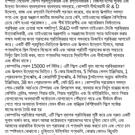
ইস্পাত লেভেলিং মেশিন প্রস্তুতকারক এবং রপ্তানিকারক। নিজস্ব দলের সুবিধা এবং
উন্নত উৎপাদন ব্যবস্থাপনা ব্যবস্থার সমন্বয়ে, কোম্পানি দীর্ঘমেয়াদী R & D
উদ্দেশ্য, কাজ এবং রপ্তানি নির্দেশাবলী প্রণয়ন করেছে, যার জন্য উত্পাদিত সমস্ত
পণ্য এবং খুচরা যন্ত্রাংশ জাতীয় মানগুলির চেয়ে বেশি, তাইওয়ানের যান্ত্রিক বৈশিষ্ট্যের
চেয়ে বেশি হওয়া প্রয়োজন। , এবং শীর্ষ ইউরোপীয় এবং আমেরিকান নির্মাতাদের
প্রক্রিয়া এবং চেহারা সঙ্গে সঙ্গতিপূর্ণ. R&D দলটি আসল তাইওয়ান টেংকি প্রক্রিয়ার
উত্তরাধিকারী, এবং তাইওয়ানের যন্ত্রপাতি ও সরঞ্জামের উন্নত স্তর অতিক্রম করার
লক্ষ্য অর্জনের জন্য গ্রাহকের প্রতিক্রিয়ার সাথে সমন্বয়ে ডিজাইন প্রক্রিয়া আপডেট
করে। একটি খাঁটি প্রযুক্তি-ভিত্তিক উত্পাদন এবং উত্পাদন উদ্যোগ হিসাবে, আমরা
পণ্যগুলিকে শিল্প হিসাবে বিবেচনা করি এবং আমরা প্রতিটি গ্রাহকের জন্য সবচেয়ে
নিখুঁত শিল্প তৈরি করব, যাতে পণ্যগুলির সবচেয়ে স্থিতিশীল এবং দীর্ঘমেয়াদী ব্যবহার
এবং জীবন থাকে।
কোম্পানির স্কেল 15000 বর্গ মিটার। এটি শিল্পে একটি বৃহৎ মাপের প্রক্রিয়াকরণ
এবং উত্পাদন উদ্যোগের ভিত্তি। 5 কোর ডিজাইনার, 5 সিনিয়র সেলস ইঞ্জিনিয়ার, 1
প্রোডাকশন ইন্সপেক্টর, 4 কোয়ালিটি ইন্সপেক্টর, 4 সিনিয়র ইন্সটলেশন অ্যান্ড কমিশনিং
ইঞ্জিনিয়ার, 38 জন প্রোডাকশন কর্মী, মোট 65 জন। কোম্পানির প্রয়োজন সমস্ত
লোড-বেয়ারিং আর্চওয়ে টেম্পারড এবং রিপ্রসেস করা, ব্যবহার করে নির্ভুল যন্ত্রের জন্য
মেশিনিং সেন্টার, সমস্ত গিয়ার হবিং, গিয়ার গ্রাইন্ডিং এবং রি নাইট্রাইডিং, যাতে গিয়ার
যোগাযোগের অবস্থানটি সর্বোত্তম যোগাযোগে পৌঁছাতে পারে এবং দীর্ঘতম জীবন
পেতে পারে অন্যান্য উপাদান যেমন জীবন এবং যান্ত্রিক বৈশিষ্ট্যগুলি শিল্পে সর্বোচ্চ
মানের জন্য তৈরি করা হয়
কোম্পানির প্রতিষ্ঠার পরপরই, এটি শিল্পে ব্যাপক প্রতিক্রিয়া সৃষ্টি করে এবং দ্রুত একটি
সুনাম অর্জন করে, কারণ আমরা কঠোরভাবে গ্রাহকদের সাথে চুক্তি মেনে চলি, এবং
আমাদের ধারাবাহিক উদ্দেশ্য হল গ্রাহকরা যে পণ্যগুলি ক্রয় করতে চান এবং পেতে চান
তা স্পষ্টভাবে বোঝানো। চুক্তিতে উল্লিখিত পণ্যগুলি, বোঝার কোনও বিচ্যুতি