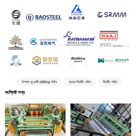
ইস্পাত কুণ্ডলী slitting লাইন
কয়েল স্লিটিং লাইন
স্লিটিং লাইন
সংশ্লিষ্ট পণ্য