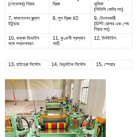
(লেভেলার) শিয়ার
ব্রিজ
ভূমিকা
(পিভিসি কোটর সহ)
7, সাসপেনশন স্ক্র্যাপ
8, লুপ ব্রিজ #2
9, টেনশনকারী
উইন্ডার
(চিম্টি রোলার এবং শেষ
শিয়ার সহ)
10, ধাক্কা ডিভাইস
11, কুণ্ডলী প্রস্থান
12, টার্নস্টাইল
সঙ্গে পশ্চাদপসরণ
গাড়ী
13, হাইড্রো সিস্টেম
14, বৈদ্যুতিক সিস্টেম
15, স্পেয়ার