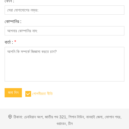
ফোন :
কোম্পানির :
বার্তা :
*
জমা দিন
গোপনীয়তা নীতি
ঠিকানা:
চেনবিয়ান অংশ, জাতীয় পথ 321, শিশান টাউন, নানহাই জেলা, ফোশান শহর,
গুয়াংডং, চীন