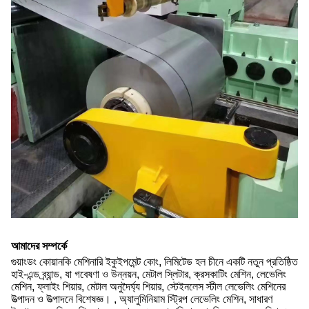
আমাদের সম্পর্কে
গুয়াংডং কোয়ানকি মেশিনারি ইকুইপমেন্ট কোং, লিমিটেড হল চীনে একটি নতুন প্রতিষ্ঠিত
হাই-এন্ড ব্র্যান্ড, যা গবেষণা ও উন্নয়ন, মেটাল স্লিটার, ক্রসকাটিং মেশিন, লেভেলিং
মেশিন, ফ্লাইং শিয়ার, মেটাল অনুদৈর্ঘ্য শিয়ার, স্টেইনলেস স্টীল লেভেলিং মেশিনের
উত্পাদন ও উত্পাদনে বিশেষজ্ঞ। , অ্যালুমিনিয়াম স্ট্রিপ লেভেলিং মেশিন, সাধারণ