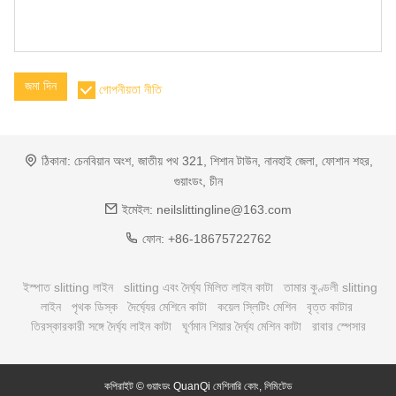
জমা দিন
গোপনীয়তা নীতি
ঠিকানা:
চেনবিয়ান অংশ, জাতীয় পথ 321, শিশান টাউন, নানহাই জেলা, ফোশান শহর,
গুয়াংডং, চীন
ইমেইল:
neilslittingline@163.com
ফোন:
+86-18675722762
ইস্পাত slitting লাইন
slitting এবং দৈর্ঘ্য মিলিত লাইন কাটা
তামার কুণ্ডলী slitting
লাইন
পৃথক ডিস্ক
দৈর্ঘ্যের মেশিনে কাটা
কয়েল স্লিটিং মেশিন
বৃত্ত কাটার
তিরস্কারকারী সঙ্গে দৈর্ঘ্য লাইন কাটা
ঘূর্ণমান শিয়ার দৈর্ঘ্য মেশিন কাটা
রাবার স্পেসার
কপিরাইট © গুয়াংডং QuanQi মেশিনারি কোং, লিমিটেড