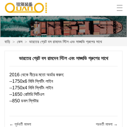
العربية
বাংলা ভাষার
English
Español
বাড়ি
>
কেস
>
ভারতের গ্রেট বস রামদেব স্টিল এবং সাঙ্ঘভি গ্রুপের সাথে
বাড়ি
ভারতের গ্রেট বস রামদেব স্টিল এবং সাঙ্ঘভি গ্রুপের সাথে
পণ্য
2016 থেকে নীচের মতো অর্ডার করুন:
খবর
--1750x6 মিমি স্লিটিং লাইন
--1750x4 মিমি স্লিটিং লাইন
কেস
--1650 রোটারি সিটিএল
--850 ডবল স্লিটার
কারখানা প্রদর্শন
আমাদের সাথে যোগাযোগ করুন
← পূর্ববর্তী মামলা
পরবর্তী মামলা →