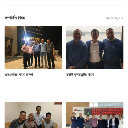
আমাদের সম্পর্কে
সম্পর্কিত বিষয়
আরও পড়ুন >
এসএমসির সাথে মামলা
দুবাই ক্লায়েন্টের সাথে