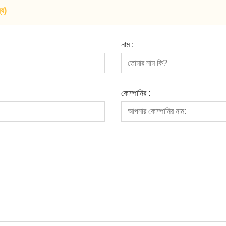
যে)
নাম :
কোম্পানির :