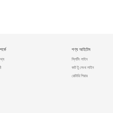
র্কে
পণ্য আইটেম
তথ্য
স্লিটিং লাইন
ী
কাট টু লেংথ লাইন
রোটারি শিয়ার