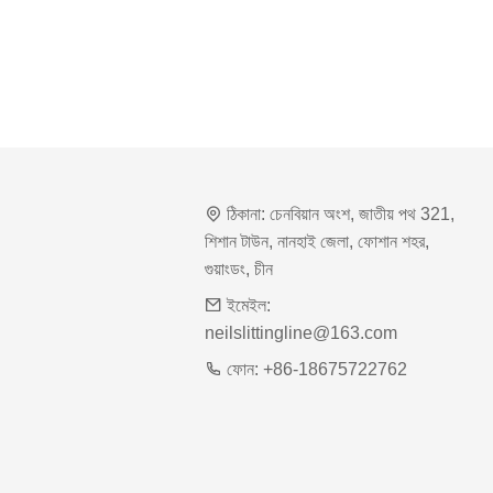
ঠিকানা:
চেনবিয়ান অংশ, জাতীয় পথ 321,
শিশান টাউন, নানহাই জেলা, ফোশান শহর,
গুয়াংডং, চীন
ইমেইল:
neilslittingline@163.com
ফোন:
+86-18675722762